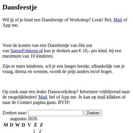
Dansfeestje
Wil jij of je kind een Dansfeestje of Workshop? Leuk! Bel,
Mail
of
App me.
Voor de kosten van een Dansfeestje van één uur
van
SanneFokkens.nl
kan je denken aan € 10,- per kind, bij een
maximum van 10 kinderen.
Zijn er meer kinderen, wil je een langer feestje, afhankelijk van je
vraag, thema en wensen, wordt de prijs anders en/of hoger.
Op zoek naar een leuke Dansworkshop? Informeer vrijblijvend naar
de mogelijkheden!
Mail
, bel of App me. Je kan op mail klikken of
naar de Contact pagina gaan. BVD!
Zoeken naar:
augustus 2026
M
D
W
D
V
Z
Z
1
2