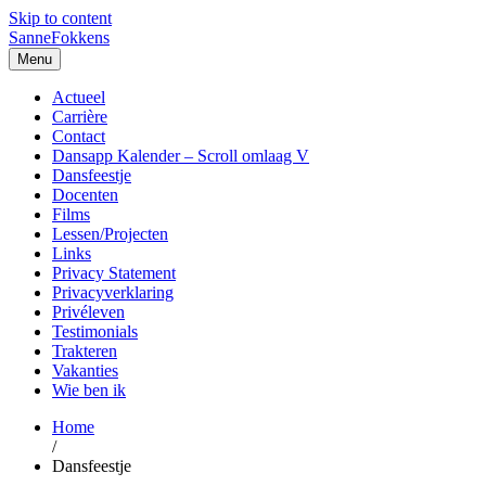
Skip to content
SanneFokkens
Menu
Actueel
Carrière
Contact
Dansapp Kalender – Scroll omlaag V
Dansfeestje
Docenten
Films
Lessen/Projecten
Links
Privacy Statement
Privacyverklaring
Privéleven
Testimonials
Trakteren
Vakanties
Wie ben ik
Home
/
Dansfeestje